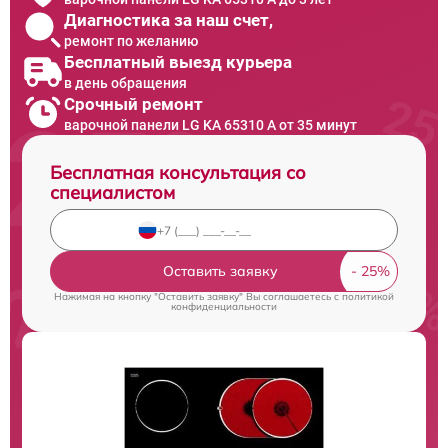
Диагностика за наш счет,
ремонт по желанию
Бесплатный выезд курьера
в день обращения
Срочный ремонт
варочной панели LG KA 65310 A от 35 минут
Бесплатная консультация со
специалистом
Оставить заявку
Нажимая на кнопку "Оставить заявку" Вы соглашаетесь c
политикой
конфиденциальности