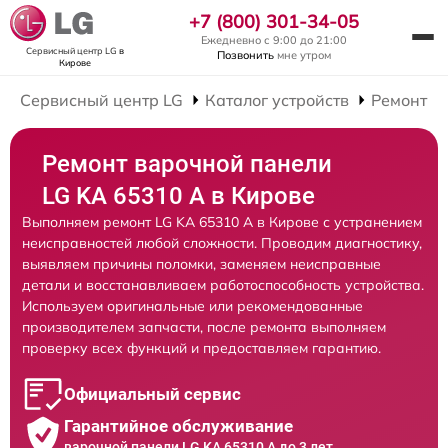
+7 (800) 301-34-05
Ежедневно с 9:00 до 21:00
Сервисный центр LG
в
Позвонить
мне утром
Кирове
Сервисный центр LG
Каталог устройств
Ремонт В
Ремонт варочной панели
LG KA 65310 A в Кирове
Выполняем ремонт LG KA 65310 A в Кирове с устранением
неисправностей любой сложности. Проводим диагностику,
выявляем причины поломки, заменяем неисправные
детали и восстанавливаем работоспособность устройства.
Используем оригинальные или рекомендованные
производителем запчасти, после ремонта выполняем
проверку всех функций и предоставляем гарантию.
Официальный сервис
Гарантийное обслуживание
варочной панели LG KA 65310 A до 3 лет