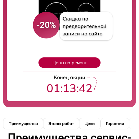
Скидка по
-20%
предварительной
записи на сайте
Цены на ремонт
Конец акции
01:13:41
Преимущества
Этапы работ
Цены
Гарантия
М
Преимущества сервис-