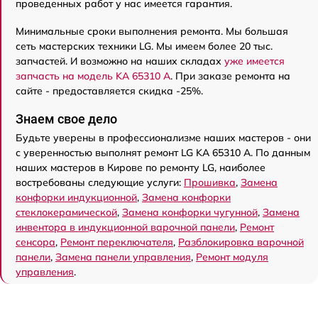
проведенных работ у нас имеется гарантия.
Минимальные сроки выполнения ремонта. Мы большая
сеть мастерских техники LG. Мы имеем более 20 тыс.
запчастей. И возможно на наших складах
уже имеется
запчасть на модель KA 65310 A
. При заказе ремонта на
сайте - предоставляется скидка -25%.
Знаем свое дело
Будьте уверены в профессионализме наших мастеров - они
с уверенностью выполнят ремонт LG KA 65310 A. По данным
наших мастеров в Кирове по ремонту LG, наиболее
востребованы следующие услуги:
Прошивка
,
Замена
конфорки индукционной
,
Замена конфорки
стеклокерамической
,
Замена конфорки чугунной
,
Замена
инвентора в индукционной варочной панели
,
Ремонт
сенсора
,
Ремонт переключателя
,
Разблокировка варочной
панели
,
Замена панели управления
,
Ремонт модуля
управления
.